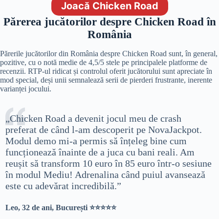
Joacă Chicken Road
Părerea jucătorilor despre Chicken Road în
România
Părerile jucătorilor din România despre Chicken Road sunt, în general,
pozitive, cu o notă medie de 4,5/5 stele pe principalele platforme de
recenzii. RTP-ul ridicat și controlul oferit jucătorului sunt apreciate în
mod special, deși unii semnalează serii de pierderi frustrante, inerente
varianței jocului.
„Chicken Road a devenit jocul meu de crash
preferat de când l-am descoperit pe NovaJackpot.
Modul demo mi-a permis să înțeleg bine cum
funcționează înainte de a juca cu bani reali. Am
reușit să transform 10 euro în 85 euro într-o sesiune
în modul Mediu! Adrenalina când puiul avansează
este cu adevărat incredibilă.”
Leo, 32 de ani, București ⭐⭐⭐⭐⭐