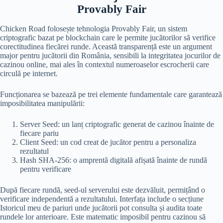
Provably Fair
Chicken Road folosește tehnologia Provably Fair, un sistem
criptografic bazat pe blockchain care le permite jucătorilor să verifice
corectitudinea fiecărei runde. Această transparență este un argument
major pentru jucătorii din România, sensibili la integritatea jocurilor de
cazinou online, mai ales în contextul numeroaselor escrocherii care
circulă pe internet.
Funcționarea se bazează pe trei elemente fundamentale care garantează
imposibilitatea manipulării:
Server Seed: un lanț criptografic generat de cazinou înainte de
fiecare pariu
Client Seed: un cod creat de jucător pentru a personaliza
rezultatul
Hash SHA-256: o amprentă digitală afișată înainte de rundă
pentru verificare
După fiecare rundă, seed-ul serverului este dezvăluit, permițând o
verificare independentă a rezultatului. Interfața include o secțiune
Istoricul meu de pariuri unde jucătorii pot consulta și audita toate
rundele lor anterioare. Este matematic imposibil pentru cazinou să