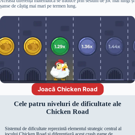
Această diferență matematică se traduce prin sesiuni de joc mai lungi și
șanse de câștig mai mari pe termen lung.
Joacă Chicken Road
Cele patru niveluri de dificultate ale
Chicken Road
Sistemul de dificultate reprezintă elementul strategic central al
jocului Chicken Road și diferențiază acest crash game de