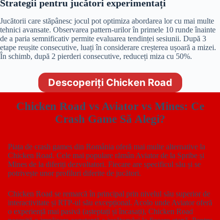
Strategii pentru jucători experimentați
Jucătorii care stăpânesc jocul pot optimiza abordarea lor cu mai multe
tehnici avansate. Observarea pattern-urilor în primele 10 runde înainte
de a paria semnificativ permite evaluarea tendinței sesiunii. După 3
etape reușite consecutive, luați în considerare creșterea ușoară a mizei.
În schimb, după 2 pierderi consecutive, reduceți miza cu 50%.
Descoperiți Chicken Road
Chicken Road vs Aviator vs Mines: Ce
Crash Game Să Alegi?
Piața de crash games din România oferă mai multe alternative la
Chicken Road. Cele mai populare rămân Aviator de la Spribe și
Mines de la diferiți dezvoltatori. Fiecare are specificul său și se
potrivește unor profiluri diferite de jucători.
Chicken Road se remarcă în principal prin nivelul său superior de
interactivitate și RTP-ul său excepțional. Acolo unde Aviator oferă
o experiență mai pasivă (așteptați și încasați), Chicken Road