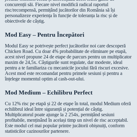
concurenții săi. Fiecare nivel modifică radical raportul
risc/recompensă, permițând jucătorilor din România să își
personalizeze experiența în funcție de toleranța la risc și de
obiectivele de câștig.
Mod Easy – Pentru Începători
Modul Easy se potrivește perfect jucătorilor noi care descoperă
Chicken Road. Cu doar 4% probabilitate de eliminare pe etapă,
acest nivel propune 24 de etape de parcurs pentru un multiplicator
maxim de 24,5x. Câștigurile sunt regulate, dar modeste, ideal
pentru a te familiariza cu mecanicile jocului fără riscuri excesive.
Acest mod este recomandat pentru primele sesiuni și pentru a
înțelege momentul optim al cash-out-ului.
Mod Medium – Echilibru Perfect
Cu 12% risc pe etapă și 22 de etape în total, modul Medium oferă
echilibrul ideal între siguranță și potențial de câștig.
Multiplicatorul poate ajunge la 2 254x, permițând sesiuni
profitabile, menținând în același timp un nivel de risc acceptabil.
Este modul cel mai popular printre jucătorii obișnuiți, conform
statisticilor cazinourilor partenere.