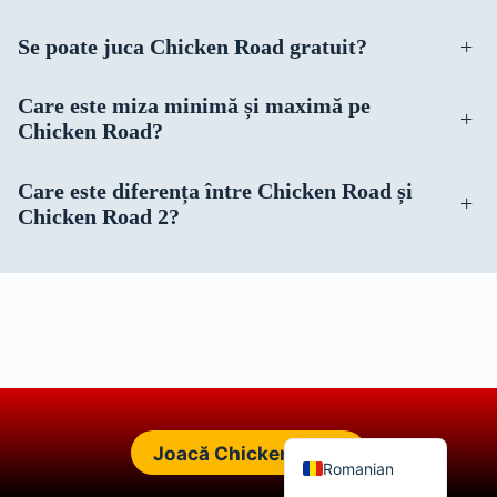
Norwegian
Se poate juca Chicken Road gratuit?
+
Finnish
Swedish
Care este miza minimă și maximă pe
+
Chicken Road?
Dutch
Hungarian
Care este diferența între Chicken Road și
+
Portuguese
Chicken Road 2?
Polish
German
Italian
Spanish
English
French
Joacă Chicken Road
Romanian