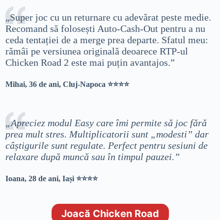
„Super joc cu un returnare cu adevărat peste medie.
Recomand să folosești Auto-Cash-Out pentru a nu
ceda tentației de a merge prea departe. Sfatul meu:
rămâi pe versiunea originală deoarece RTP-ul
Chicken Road 2 este mai puțin avantajos.”
Mihai, 36 de ani, Cluj-Napoca ⭐⭐⭐⭐
„Apreciez modul Easy care îmi permite să joc fără
prea mult stres. Multiplicatorii sunt „modesti” dar
câștigurile sunt regulate. Perfect pentru sesiuni de
relaxare după muncă sau în timpul pauzei.”
Ioana, 28 de ani, Iași ⭐⭐⭐⭐
Joacă Chicken Road