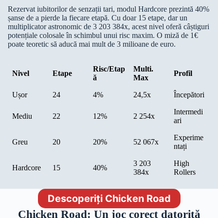
Rezervat iubitorilor de senzații tari, modul Hardcore prezintă 40%
șanse de a pierde la fiecare etapă. Cu doar 15 etape, dar un
multiplicator astronomic de 3 203 384x, acest nivel oferă câștiguri
potențiale colosale în schimbul unui risc maxim. O miză de 1€
poate teoretic să aducă mai mult de 3 milioane de euro.
Risc/Etap
Multi.
Nivel
Etape
Profil
ă
Max
Ușor
24
4%
24,5x
Începători
Intermedi
Mediu
22
12%
2 254x
ari
Experime
Greu
20
20%
52 067x
ntați
3 203
High
Hardcore
15
40%
384x
Rollers
Descoperiți Chicken Road
Chicken Road: Un joc corect datorită