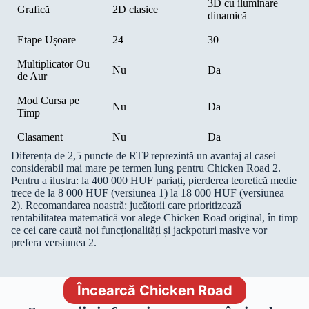
3D cu iluminare
Grafică
2D clasice
dinamică
Etape Ușoare
24
30
Multiplicator Ou
Nu
Da
de Aur
Mod Cursa pe
Nu
Da
Timp
Clasament
Nu
Da
Diferența de 2,5 puncte de RTP reprezintă un avantaj al casei
considerabil mai mare pe termen lung pentru Chicken Road 2.
Pentru a ilustra: la 400 000 HUF pariați, pierderea teoretică medie
trece de la 8 000 HUF (versiunea 1) la 18 000 HUF (versiunea
2). Recomandarea noastră: jucătorii care prioritizează
rentabilitatea matematică vor alege Chicken Road original, în timp
ce cei care caută noi funcționalități și jackpoturi masive vor
prefera versiunea 2.
Încearcă Chicken Road