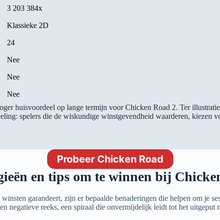
3 203 384x
Klassieke 2D
24
Nee
Nee
Nee
er huisvoordeel op lange termijn voor Chicken Road 2. Ter illustratie:
ling: spelers die de wiskundige winstgevendheid waarderen, kiezen voo
Probeer Chicken Road
gieën en tips om te winnen bij Chick
 winsten garandeert, zijn er bepaalde benaderingen die helpen om je se
n negatieve reeks, een spiraal die onvermijdelijk leidt tot het uitgeput 