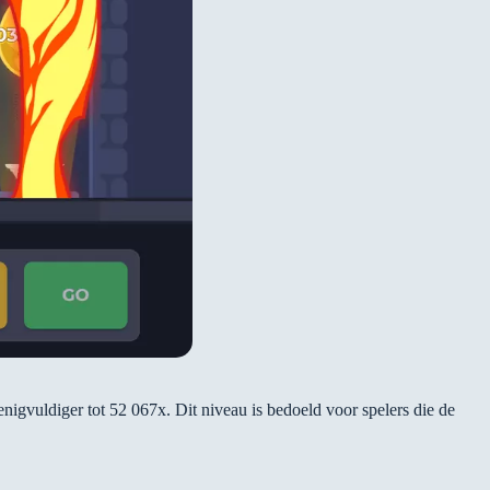
nigvuldiger tot 52 067x. Dit niveau is bedoeld voor spelers die de