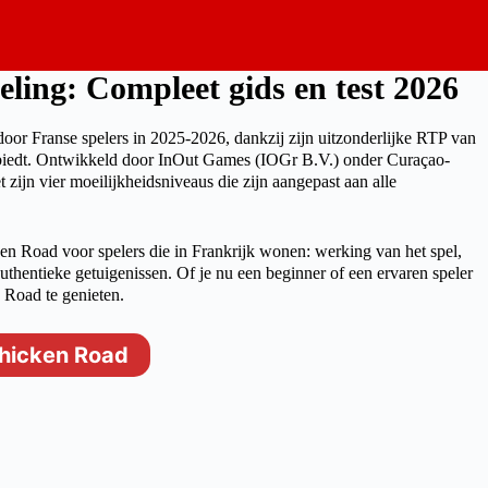
ing: Compleet gids en test 2026
oor Franse spelers in 2025-2026, dankzij zijn uitzonderlijke RTP van
n biedt. Ontwikkeld door InOut Games (IOGr B.V.) onder Curaçao-
 zijn vier moeilijkheidsniveaus die zijn aangepast aan alle
en Road voor spelers die in Frankrijk wonen: werking van het spel,
uthentieke getuigenissen. Of je nu een beginner of een ervaren speler
n Road te genieten.
hicken Road