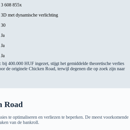
3 608 855x
3D met dynamische verlichting
30
Ja
Ja
Ja
 bij 400.000 HUF ingezet, stijgt het gemiddelde theoretische verlies
r de originele Chicken Road, terwijl degenen die op zoek zijn naar
en Road
ssies te optimaliseren en verliezen te beperken. De meest voorkomende
raken van de bankroll.