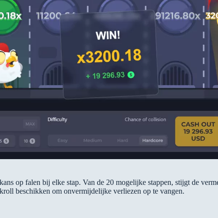
s op falen bij elke stap. Van de 20 mogelijke stappen, stijgt de verme
kroll beschikken om onvermijdelijke verliezen op te vangen.