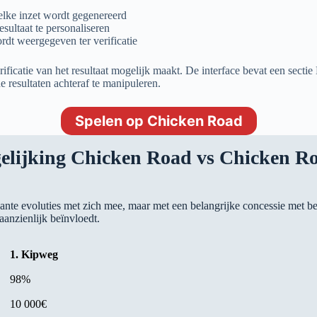
 elke inzet wordt gegenereerd
esultaat te personaliseren
dt weergegeven ter verificatie
ificatie van het resultaat mogelijk maakt. De interface bevat een sect
 resultaten achteraf te manipuleren.
Spelen op Chicken Road
elijking Chicken Road vs Chicken R
icante evoluties met zich mee, maar met een belangrijke concessie met be
aanzienlijk beïnvloedt.
1. Kipweg
98%
10 000€