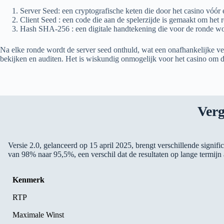
Server Seed: een cryptografische keten die door het casino vóór
Client Seed : een code die aan de spelerzijde is gemaakt om het r
Hash SHA-256 : een digitale handtekening die voor de ronde wor
Na elke ronde wordt de server seed onthuld, wat een onafhankelijke ver
bekijken en auditen. Het is wiskundig onmogelijk voor het casino om de
Verg
Versie 2.0, gelanceerd op 15 april 2025, brengt verschillende signif
van 98% naar 95,5%, een verschil dat de resultaten op lange termijn 
Kenmerk
RTP
Maximale Winst