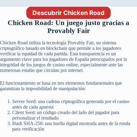
Descubrir Chicken Road
Chicken Road: Un juego justo gracias a
Provably Fair
Chicken Road utiliza la tecnología Provably Fair, un sistema
criptográfico basado en blockchain que permite a los jugadores
verificar la equidad de cada partida. Esta transparencia es un
argumento clave para los jugadores de España preocupados por la
integridad de los juegos de casino online, especialmente ante las
numerosas estafas que circulan por internet.
El funcionamiento se basa en tres elementos fundamentales que
garantizan la imposibilidad de manipulación:
Server Seed: una cadena criptográfica generada por el casino
antes de cada apuesta
Client Seed: un código creado del lado del jugador para
personalizar el resultado
Hash SHA-256: una huella digital mostrada antes de la ronda
para verificación