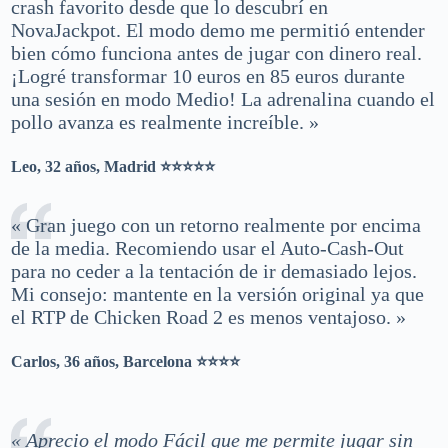
crash favorito desde que lo descubrí en
NovaJackpot. El modo demo me permitió entender
bien cómo funciona antes de jugar con dinero real.
¡Logré transformar 10 euros en 85 euros durante
una sesión en modo Medio! La adrenalina cuando el
pollo avanza es realmente increíble. »
Leo, 32 años, Madrid ⭐⭐⭐⭐⭐
« Gran juego con un retorno realmente por encima
de la media. Recomiendo usar el Auto-Cash-Out
para no ceder a la tentación de ir demasiado lejos.
Mi consejo: mantente en la versión original ya que
el RTP de Chicken Road 2 es menos ventajoso. »
Carlos, 36 años, Barcelona ⭐⭐⭐⭐
« Aprecio el modo Fácil que me permite jugar sin