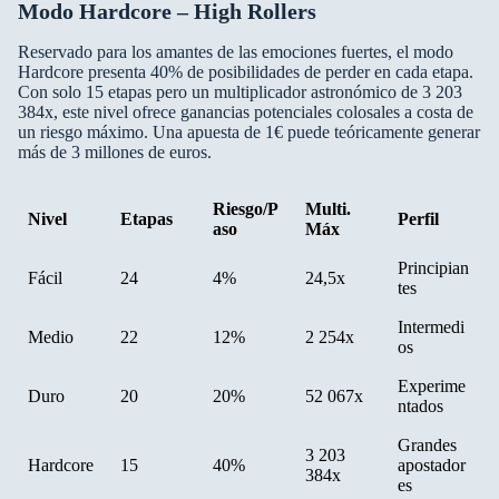
Modo Hardcore – High Rollers
Reservado para los amantes de las emociones fuertes, el modo
Hardcore presenta 40% de posibilidades de perder en cada etapa.
Con solo 15 etapas pero un multiplicador astronómico de 3 203
384x, este nivel ofrece ganancias potenciales colosales a costa de
un riesgo máximo. Una apuesta de 1€ puede teóricamente generar
más de 3 millones de euros.
Riesgo/P
Multi.
Nivel
Etapas
Perfil
aso
Máx
Principian
Fácil
24
4%
24,5x
tes
Intermedi
Medio
22
12%
2 254x
os
Experime
Duro
20
20%
52 067x
ntados
Grandes
3 203
Hardcore
15
40%
apostador
384x
es