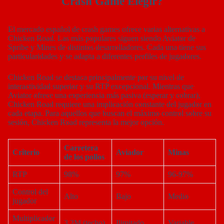
Crash Game Elegir?
El mercado español de crash games ofrece varias alternativas a
Chicken Road. Las más populares siguen siendo Aviator de
Spribe y Mines de distintos desarrolladores. Cada una tiene sus
particularidades y se adapta a diferentes perfiles de jugadores.
Chicken Road se destaca principalmente por su nivel de
interactividad superior y su RTP excepcional. Mientras que
Aviator ofrece una experiencia más pasiva (esperar y cobrar),
Chicken Road requiere una implicación constante del jugador en
cada etapa. Para aquellos que buscan el máximo control sobre su
sesión, Chicken Road representa la mejor opción.
Carretera
Criterio
Aviador
Minas
de los pollos
RTP
98%
97%
96-97%
Control del
Alto
Bajo
Medio
jugador
Multiplicador
3,2M (techo)
Ilimitado
Variable