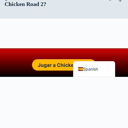
+
Portuguese
Chicken Road 2?
Polish
German
Italian
Romanian
English
French
Jugar a Chicken Road
Spanish