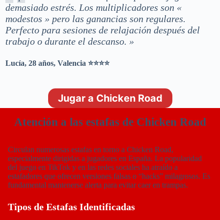
demasiado estrés. Los multiplicadores son «
modestos » pero las ganancias son regulares.
Perfecto para sesiones de relajación después del
trabajo o durante el descanso. »
Lucía, 28 años, Valencia ⭐⭐⭐⭐
Jugar a Chicken Road
Atención a las estafas de Chicken Road
Circulan numerosas estafas en torno a Chicken Road,
especialmente dirigidas a jugadores en España. La popularidad
del juego en TikTok y en las redes sociales ha atraído a
estafadores que ofrecen versiones falsas o “hacks” milagrosos. Es
fundamental mantenerse alerta para evitar caer en trampas.
Tipos de Estafas Identificadas