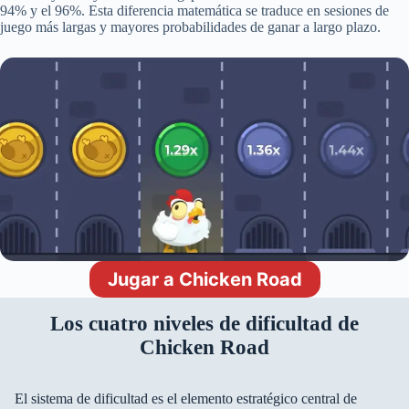
94% y el 96%. Esta diferencia matemática se traduce en sesiones de
juego más largas y mayores probabilidades de ganar a largo plazo.
Jugar a Chicken Road
Los cuatro niveles de dificultad de
Chicken Road
El sistema de dificultad es el elemento estratégico central de