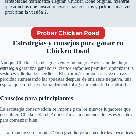
rentabilidad matemática elegirán Chicken Road original, mientras
que aquellos que buscan nuevas características y jackpots masivos
preferirán la versión 2.
Probar Chicken Road
Estrategias y consejos para ganar en
Chicken Road
Aunque Chicken Road sigue siendo un juego de azar donde ninguna
estrategia garantiza ganancias, ciertos enfoques permiten optimizar tus
sesiones y limitar las pérdidas. El error más común consiste en cazar
pérdidas aumentando las apuestas después de una serie negativa, una
espiral que conduce invariablemente al agotamiento de la bankroll.
Consejos para principiantes
La estrategia conservadora se impone para los nuevos jugadores que
descubren Chicken Road. Aquí están las recomendaciones esenciales
para comenzar bien:
Comenzar en modo Demo gratuito para entender las mecánicas