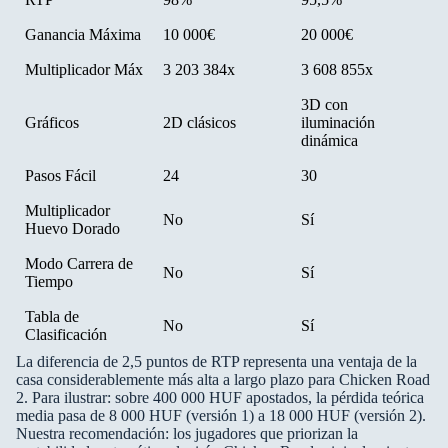
Ganancia Máxima
10 000€
20 000€
Multiplicador Máx
3 203 384x
3 608 855x
3D con
Gráficos
2D clásicos
iluminación
dinámica
Pasos Fácil
24
30
Multiplicador
No
Sí
Huevo Dorado
Modo Carrera de
No
Sí
Tiempo
Tabla de
No
Sí
Clasificación
La diferencia de 2,5 puntos de RTP representa una ventaja de la
casa considerablemente más alta a largo plazo para Chicken Road
2. Para ilustrar: sobre 400 000 HUF apostados, la pérdida teórica
media pasa de 8 000 HUF (versión 1) a 18 000 HUF (versión 2).
Nuestra recomendación: los jugadores que priorizan la