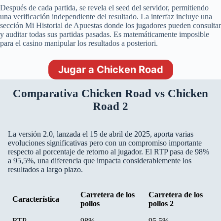
Después de cada partida, se revela el seed del servidor, permitiendo
una verificación independiente del resultado. La interfaz incluye una
sección Mi Historial de Apuestas donde los jugadores pueden consultar
y auditar todas sus partidas pasadas. Es matemáticamente imposible
para el casino manipular los resultados a posteriori.
Jugar a Chicken Road
Comparativa Chicken Road vs Chicken
Road 2
La versión 2.0, lanzada el 15 de abril de 2025, aporta varias
evoluciones significativas pero con un compromiso importante
respecto al porcentaje de retorno al jugador. El RTP pasa de 98%
a 95,5%, una diferencia que impacta considerablemente los
resultados a largo plazo.
Carretera de los
Carretera de los
Característica
pollos
pollos 2
RTP
98%
95,5%