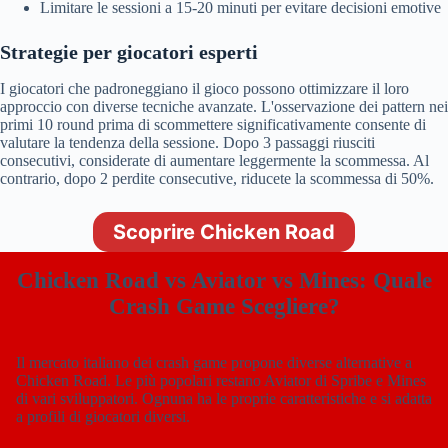
Limitare le sessioni a 15-20 minuti per evitare decisioni emotive
Strategie per giocatori esperti
I giocatori che padroneggiano il gioco possono ottimizzare il loro
approccio con diverse tecniche avanzate. L'osservazione dei pattern nei
primi 10 round prima di scommettere significativamente consente di
valutare la tendenza della sessione. Dopo 3 passaggi riusciti
consecutivi, considerate di aumentare leggermente la scommessa. Al
contrario, dopo 2 perdite consecutive, riducete la scommessa di 50%.
Scoprire Chicken Road
Chicken Road vs Aviator vs Mines: Quale
Crash Game Scegliere?
Il mercato italiano dei crash game propone diverse alternative a
Chicken Road. Le più popolari restano Aviator di Spribe e Mines
di vari sviluppatori. Ognuna ha le proprie caratteristiche e si adatta
a profili di giocatori diversi.