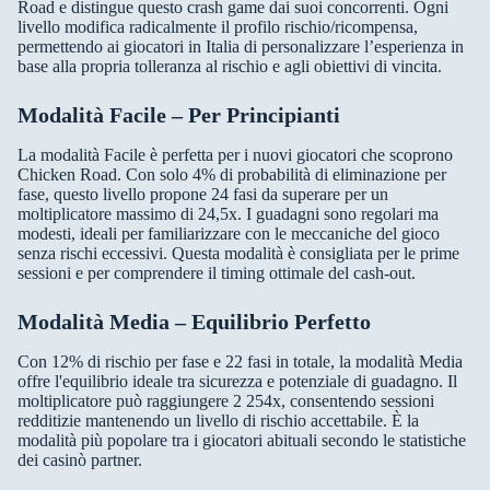
Road e distingue questo crash game dai suoi concorrenti. Ogni
livello modifica radicalmente il profilo rischio/ricompensa,
permettendo ai giocatori in Italia di personalizzare l’esperienza in
base alla propria tolleranza al rischio e agli obiettivi di vincita.
Modalità Facile – Per Principianti
La modalità Facile è perfetta per i nuovi giocatori che scoprono
Chicken Road. Con solo 4% di probabilità di eliminazione per
fase, questo livello propone 24 fasi da superare per un
moltiplicatore massimo di 24,5x. I guadagni sono regolari ma
modesti, ideali per familiarizzare con le meccaniche del gioco
senza rischi eccessivi. Questa modalità è consigliata per le prime
sessioni e per comprendere il timing ottimale del cash-out.
Modalità Media – Equilibrio Perfetto
Con 12% di rischio per fase e 22 fasi in totale, la modalità Media
offre l'equilibrio ideale tra sicurezza e potenziale di guadagno. Il
moltiplicatore può raggiungere 2 254x, consentendo sessioni
redditizie mantenendo un livello di rischio accettabile. È la
modalità più popolare tra i giocatori abituali secondo le statistiche
dei casinò partner.