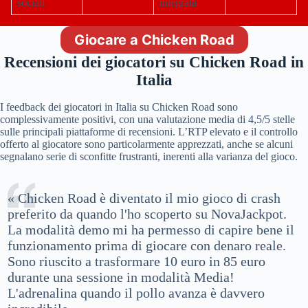
sociali
integrata
Giocare a Chicken Road
Recensioni dei giocatori su Chicken Road in
Italia
I feedback dei giocatori in Italia su Chicken Road sono
complessivamente positivi, con una valutazione media di 4,5/5 stelle
sulle principali piattaforme di recensioni. L’RTP elevato e il controllo
offerto al giocatore sono particolarmente apprezzati, anche se alcuni
segnalano serie di sconfitte frustranti, inerenti alla varianza del gioco.
« Chicken Road è diventato il mio gioco di crash
preferito da quando l'ho scoperto su NovaJackpot.
La modalità demo mi ha permesso di capire bene il
funzionamento prima di giocare con denaro reale.
Sono riuscito a trasformare 10 euro in 85 euro
durante una sessione in modalità Media!
L'adrenalina quando il pollo avanza è davvero