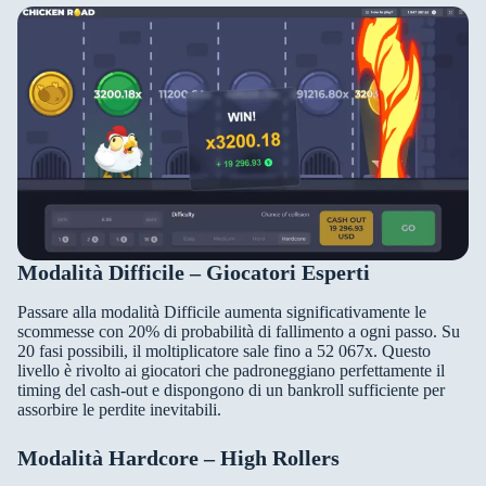
Modalità Difficile – Giocatori Esperti
Passare alla modalità Difficile aumenta significativamente le
scommesse con 20% di probabilità di fallimento a ogni passo. Su
20 fasi possibili, il moltiplicatore sale fino a 52 067x. Questo
livello è rivolto ai giocatori che padroneggiano perfettamente il
timing del cash-out e dispongono di un bankroll sufficiente per
assorbire le perdite inevitabili.
Modalità Hardcore – High Rollers