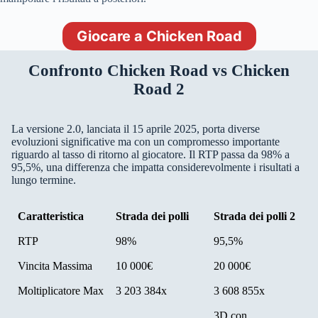
Giocare a Chicken Road
Confronto Chicken Road vs Chicken
Road 2
La versione 2.0, lanciata il 15 aprile 2025, porta diverse
evoluzioni significative ma con un compromesso importante
riguardo al tasso di ritorno al giocatore. Il RTP passa da 98% a
95,5%, una differenza che impatta considerevolmente i risultati a
lungo termine.
Caratteristica
Strada dei polli
Strada dei polli 2
RTP
98%
95,5%
Vincita Massima
10 000€
20 000€
Moltiplicatore Max
3 203 384x
3 608 855x
3D con