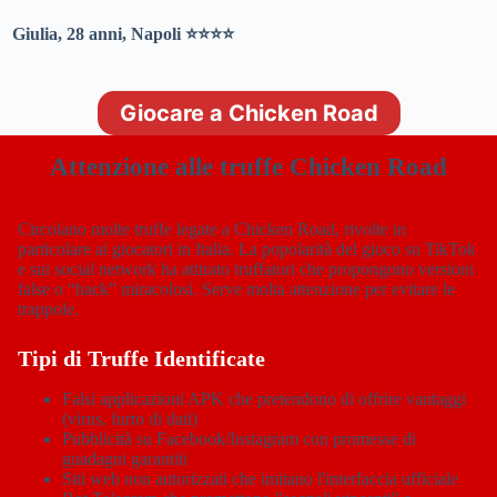
Giulia, 28 anni, Napoli ⭐⭐⭐⭐
Giocare a Chicken Road
Attenzione alle truffe Chicken Road
Circolano molte truffe legate a Chicken Road, rivolte in
particolare ai giocatori in Italia. La popolarità del gioco su TikTok
e sui social network ha attirato truffatori che propongono versioni
false o “hack” miracolosi. Serve molta attenzione per evitare le
trappole.
Tipi di Truffe Identificate
Falsi applicazioni APK che pretendono di offrire vantaggi
(virus, furto di dati)
Pubblicità su Facebook/Instagram con promesse di
guadagni garantiti
Siti web non autorizzati che imitano l'interfaccia ufficiale